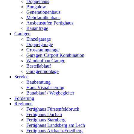
Doppelhaus
Bungalow
Generationenhaus
Mehrfamilienhaus
Ausbaustufen Fertighaus
Bauanfrage
Garagen
Einzelgarage
Doppelgarage
Grossraumgarage
Garagen-Carport Kombination
Wandaufbau Garage
Bestellablauf
Garagenmontage
Service
Bauberatung
Haus Visualisierung
Bauablauf / Wegbegleiter
Förderung
Regionen
Fertighaus Fürstenfeldbruck
Fertighaus Dachau
Fertighaus Starnberg
Fertighaus Landsberg am Lech
Fertighaus Aichach-Friedberg