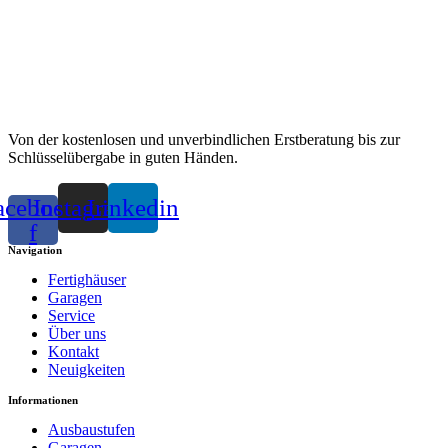
Von der kostenlosen und unverbindlichen Erstberatung bis zur
Schlüsselübergabe in guten Händen.
acebook-
Instagram
Linkedin
f
Navigation
Fertighäuser
Garagen
Service
Über uns
Kontakt
Neuigkeiten
Informationen
Ausbaustufen
Garagen