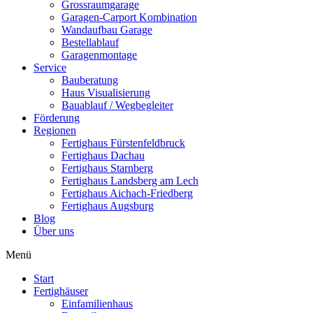
Grossraumgarage
Garagen-Carport Kombination
Wandaufbau Garage
Bestellablauf
Garagenmontage
Service
Bauberatung
Haus Visualisierung
Bauablauf / Wegbegleiter
Förderung
Regionen
Fertighaus Fürstenfeldbruck
Fertighaus Dachau
Fertighaus Starnberg
Fertighaus Landsberg am Lech
Fertighaus Aichach-Friedberg
Fertighaus Augsburg
Blog
Über uns
Menü
Start
Fertighäuser
Einfamilienhaus