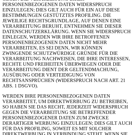
PERSONENBEZOGENEN DATEN WIDERSPRUCH
EINZULEGEN; DIES GILT AUCH FÜR EIN AUF DIESE
BESTIMMUNGEN GESTÜTZTES PROFILING. DIE
JEWEILIGE RECHTSGRUNDLAGE, AUF DENEN EINE
VERARBEITUNG BERUHT, ENTNEHMEN SIE DIESER
DATENSCHUTZERKLÄRUNG. WENN SIE WIDERSPRUCH
EINLEGEN, WERDEN WIR IHRE BETROFFENEN
PERSONENBEZOGENEN DATEN NICHT MEHR
VERARBEITEN, ES SEI DENN, WIR KÖNNEN
ZWINGENDE SCHUTZWÜRDIGE GRÜNDE FÜR DIE
VERARBEITUNG NACHWEISEN, DIE IHRE INTERESSEN,
RECHTE UND FREIHEITEN ÜBERWIEGEN ODER DIE
VERARBEITUNG DIENT DER GELTENDMACHUNG,
AUSÜBUNG ODER VERTEIDIGUNG VON
RECHTSANSPRÜCHEN (WIDERSPRUCH NACH ART. 21
ABS. 1 DSGVO).
WERDEN IHRE PERSONENBEZOGENEN DATEN
VERARBEITET, UM DIREKTWERBUNG ZU BETREIBEN,
SO HABEN SIE DAS RECHT, JEDERZEIT WIDERSPRUCH
GEGEN DIE VERARBEITUNG SIE BETREFFENDER
PERSONENBEZOGENER DATEN ZUM ZWECKE
DERARTIGER WERBUNG EINZULEGEN; DIES GILT AUCH
FÜR DAS PROFILING, SOWEIT ES MIT SOLCHER
DIREKTWERBUNG IN VERBINDUNG STEHT. WENN SIE