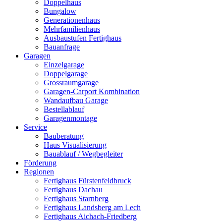
Doppelhaus
Bungalow
Generationenhaus
Mehrfamilienhaus
Ausbaustufen Fertighaus
Bauanfrage
Garagen
Einzelgarage
Doppelgarage
Grossraumgarage
Garagen-Carport Kombination
Wandaufbau Garage
Bestellablauf
Garagenmontage
Service
Bauberatung
Haus Visualisierung
Bauablauf / Wegbegleiter
Förderung
Regionen
Fertighaus Fürstenfeldbruck
Fertighaus Dachau
Fertighaus Starnberg
Fertighaus Landsberg am Lech
Fertighaus Aichach-Friedberg