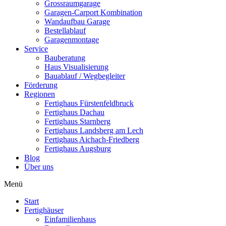
Grossraumgarage
Garagen-Carport Kombination
Wandaufbau Garage
Bestellablauf
Garagenmontage
Service
Bauberatung
Haus Visualisierung
Bauablauf / Wegbegleiter
Förderung
Regionen
Fertighaus Fürstenfeldbruck
Fertighaus Dachau
Fertighaus Starnberg
Fertighaus Landsberg am Lech
Fertighaus Aichach-Friedberg
Fertighaus Augsburg
Blog
Über uns
Menü
Start
Fertighäuser
Einfamilienhaus