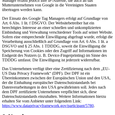
Manager erfasst jedoch Ihre IP-Adresse, die auch an das
Mutterunternehmen von Google in die Vereinigten Staaten
übertragen werden kann.
Der Einsatz des Google Tag Managers erfolgt auf Grundlage von
Art. 6 Abs. 1 lit. f DSGVO. Der Websitebetreiber hat ein
berechtigtes Interesse an einer schnellen und unkomplizierten
Einbindung und Verwaltung verschiedener Tools auf seiner Website.
Sofern eine entsprechende Einwilligung abgefragt wurde, erfolgt die
Verarbeitung ausschließlich auf Grundlage von Art. 6 Abs. 1 lit. a
DSGVO und § 25 Abs. 1 TDDDG, soweit die Einwilligung die
Speicherung von Cookies oder den Zugriff auf Informationen im
Endgerät des Nutzers (z. B. Device-Fingerprinting) im Sinne des
TDDDG umfasst. Die Einwilligung ist jederzeit widerrufbar.
Das Unternehmen verfügt über eine Zertifizierung nach dem „EU-
US Data Privacy Framework“ (DPF). Der DPF ist ein
Übereinkommen zwischen der Europäischen Union und den USA,
der die Einhaltung europäischer Datenschutzstandards bei
Datenverarbeitungen in den USA gewährleisten soll. Jedes nach
dem DPF zertifizierte Unternehmen verpflichtet sich, diese
Datenschutzstandards einzuhalten. Weitere Informationen hierzu
erhalten Sie vom Anbieter unter folgendem Link:
https://www.dataprivacyframework.gov/participant/5780
.