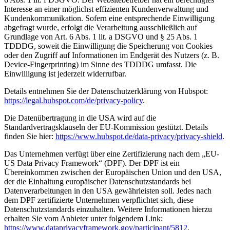
Interesse an einer möglichst effizienten Kundenverwaltung und
Kundenkommunikation. Sofern eine entsprechende Einwilligung
abgefragt wurde, erfolgt die Verarbeitung ausschließlich auf
Grundlage von Art. 6 Abs. 1 lit. a DSGVO und § 25 Abs. 1
TDDDG, soweit die Einwilligung die Speicherung von Cookies
oder den Zugriff auf Informationen im Endgerät des Nutzers (z. B.
Device-Fingerprinting) im Sinne des TDDDG umfasst. Die
Einwilligung ist jederzeit widerrufbar.
Details entnehmen Sie der Datenschutzerklärung von Hubspot:
https://legal.hubspot.com/de/privacy-policy
.
Die Datenübertragung in die USA wird auf die
Standardvertragsklauseln der EU-Kommission gestützt. Details
finden Sie hier:
https://www.hubspot.de/data-privacy/privacy-shield
.
Das Unternehmen verfügt über eine Zertifizierung nach dem „EU-
US Data Privacy Framework“ (DPF). Der DPF ist ein
Übereinkommen zwischen der Europäischen Union und den USA,
der die Einhaltung europäischer Datenschutzstandards bei
Datenverarbeitungen in den USA gewährleisten soll. Jedes nach
dem DPF zertifizierte Unternehmen verpflichtet sich, diese
Datenschutzstandards einzuhalten. Weitere Informationen hierzu
erhalten Sie vom Anbieter unter folgendem Link:
https://www.dataprivacyframework.gov/participant/5812
.