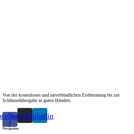
Von der kostenlosen und unverbindlichen Erstberatung bis zur
Schlüsselübergabe in guten Händen.
acebook-
Instagram
Linkedin
f
Navigation