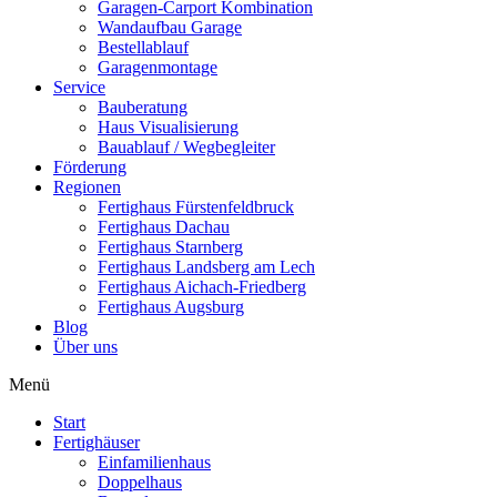
Garagen-Carport Kombination
Wandaufbau Garage
Bestellablauf
Garagenmontage
Service
Bauberatung
Haus Visualisierung
Bauablauf / Wegbegleiter
Förderung
Regionen
Fertighaus Fürstenfeldbruck
Fertighaus Dachau
Fertighaus Starnberg
Fertighaus Landsberg am Lech
Fertighaus Aichach-Friedberg
Fertighaus Augsburg
Blog
Über uns
Menü
Start
Fertighäuser
Einfamilienhaus
Doppelhaus