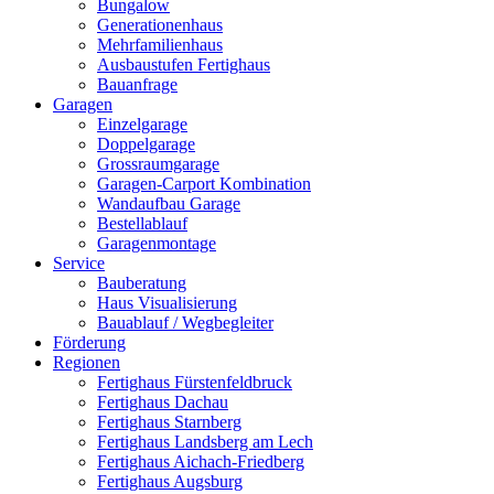
Bungalow
Generationenhaus
Mehrfamilienhaus
Ausbaustufen Fertighaus
Bauanfrage
Garagen
Einzelgarage
Doppelgarage
Grossraumgarage
Garagen-Carport Kombination
Wandaufbau Garage
Bestellablauf
Garagenmontage
Service
Bauberatung
Haus Visualisierung
Bauablauf / Wegbegleiter
Förderung
Regionen
Fertighaus Fürstenfeldbruck
Fertighaus Dachau
Fertighaus Starnberg
Fertighaus Landsberg am Lech
Fertighaus Aichach-Friedberg
Fertighaus Augsburg