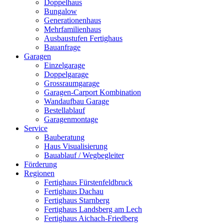
Doppelhaus
Bungalow
Generationenhaus
Mehrfamilienhaus
Ausbaustufen Fertighaus
Bauanfrage
Garagen
Einzelgarage
Doppelgarage
Grossraumgarage
Garagen-Carport Kombination
Wandaufbau Garage
Bestellablauf
Garagenmontage
Service
Bauberatung
Haus Visualisierung
Bauablauf / Wegbegleiter
Förderung
Regionen
Fertighaus Fürstenfeldbruck
Fertighaus Dachau
Fertighaus Starnberg
Fertighaus Landsberg am Lech
Fertighaus Aichach-Friedberg