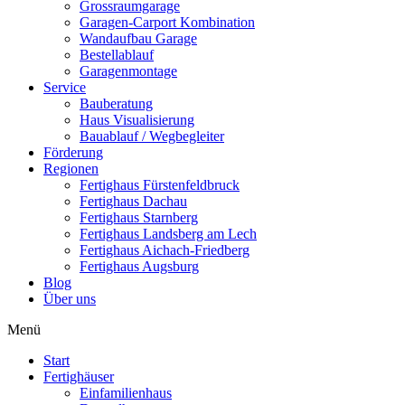
Grossraumgarage
Garagen-Carport Kombination
Wandaufbau Garage
Bestellablauf
Garagenmontage
Service
Bauberatung
Haus Visualisierung
Bauablauf / Wegbegleiter
Förderung
Regionen
Fertighaus Fürstenfeldbruck
Fertighaus Dachau
Fertighaus Starnberg
Fertighaus Landsberg am Lech
Fertighaus Aichach-Friedberg
Fertighaus Augsburg
Blog
Über uns
Menü
Start
Fertighäuser
Einfamilienhaus